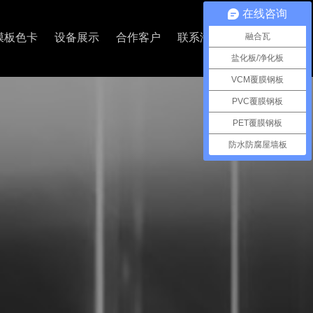
在线咨询
融合瓦
膜板色卡
设备展示
合作客户
联系海美
盐化板/净化板
VCM覆膜钢板
PVC覆膜钢板
PET覆膜钢板
防水防腐屋墙板