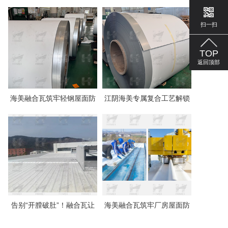
面安全
美 PVC 融合瓦守护建筑安
扫一扫
全
TOP
返回顶部
海美融合瓦筑牢轻钢屋面防
江阴海美专属复合工艺解锁
渗根基
TPO复合彩涂板一体化长效
防护
告别“开膛破肚”！融合瓦让
海美融合瓦筑牢厂房屋面防
钢结构防水检修不再头疼
线，告别屋顶隐形消耗