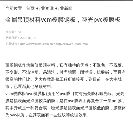
当前位置：
首页
>
行业资讯
>
行业新闻
金属吊顶材料vcm覆膜钢板，哑光pvc覆膜板
点击量：733
更新日期：2323-01-29
文章链接：http://www.himei.com.cn/hangyexinwen/3504.html
覆膜钢板作为装修吊顶材料，它有独特的优点：不退色、不脱落、
不变形、不沾油烟、易清洗，时尚靓丽，耐潮湿，抗酸碱，而且有
很高的性价比。为大多数装修工程所能接受，到目前，在大中城
市，已逐渐其他吊顶材料。
vcm覆膜板/pvc覆膜板)所用的pvc膜目前有光亮膜和哑光膜。光亮
膜是指表面光泽度较高的膜，是在pvc膜表面再复合了一层pet膜，
其本身就是一种复合膜；哑光膜是指表面光泽度较低的膜，膜整体
为pvc材质，在其表面有一些压纹等纹理效果。