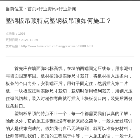
当前位置：
首页
>
行业资讯
>
行业新闻
塑钢板吊顶特点塑钢板吊顶如何施工？
点击量：1098
更新日期：2121-12-25
文章链接：http://www.himei.com.cn/hangyexinwen/3089.html
首先应在墙面弹出标高线，在墙的两端固定压线条，用水泥钉
与墙面固定牢固。板材按顶棚实际尺寸裁好，将板材插入压条内，
板条的企口向外，安装端正后，用钉子固定住，然后插入第二片
板、一块板应按照实际尺寸裁切，裁切时使用锋利裁刀，用钢尺压
住弹线切裁，装入时稍作弯曲就可插入上块板切口内，装完后两侧
压条封口。
塑钢板吊顶的特点不止一个，每一个都需要我们认真的了解，
除此以外，它的施工步骤也没有看起来那么简单，一般未受过培训
的人是很难完成的。假如我们自己无法做到，就可以准备好材料，
让师傅帮助我们，吊顶的工程属于中等，一人施工的话，一般十几