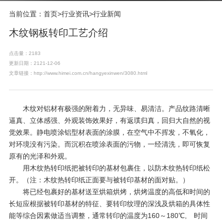
当前位置：
首页
>
行业资讯
>
行业新闻
木纹钢板转印工艺介绍
点击量：2183
更新日期：2121-12-06
文章链接：http://www.himei.com.cn/hangyexinwen/3080.html
木纹对铝材有极强的附着力，无异味、易清洁。产品纹路清晰
逼真、立体感强、外观装饰效果好，有返璞归真，回归大自然的视
觉效果。静电喷涂铝型材表面的涂膜，在空气中不挥发，不氧化，
对环境没有污染。而沉积在喷涂表面的污物，一经清洗，即可恢复
原有的光泽和外观。
用木纹热转印纸把被转印的基材包裹住，以防木纹热转印纸松
开。（注：木纹热转印纸正面要与被转印基材的面对贴。）
将已经包裹好的基材送至烘箱烘烤，烘烤温度的高低和时间的
长短应根据被转印基材的特征、要转印纹理的深浅及烘箱的具体性
能等综合因素做适当调整，通常转印的温度为160～180℃, 时间