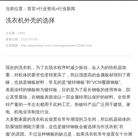
当前位置：
首页
>
行业资讯
>
行业新闻
洗衣机外壳的选择
点击量：1592
更新日期：2121-07-29
文章链接：http://www.himei.com.cn/hangyexinwen/2546.html
现在的洗衣机，为了在脱水程序时减少振动，会人为的给机器加
重，对机体的要求也变得更高了，所以强度高的金属板材得到了青
睐，也就是钢板材料，常见的是“镀锌钢板”和“VCM覆膜钢板”。
表面涂锌的钢板称为镀锌板，目的是为了延长钢板的使用寿命，防
止其受腐蚀，在钢板表面涂以一层金属锌用以保护的材料。全世界
锌产量的一半左右都用于此种工艺。热镀锌产品广泛用于建筑、家
电、机电业等制造行业。
大多数家庭的洗衣机会放置在常年潮湿的卫生间，所以机器箱体的
防腐蚀防潮能力要强，这也是镀锌钢板会被选择当作洗衣机“衣
服”的原因。不过这种钢板的缺点是，如果洗衣机常年放置在十分潮