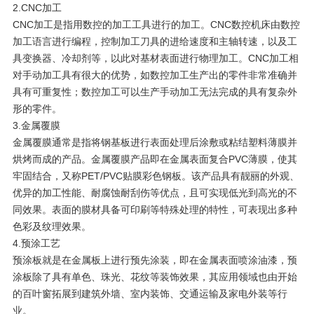
2.CNC加工
CNC加工是指用数控的加工工具进行的加工。CNC数控机床由数控
加工语言进行编程，控制加工刀具的进给速度和主轴转速，以及工
具变换器、冷却剂等，以此对基材表面进行物理加工。CNC加工相
对手动加工具有很大的优势，如数控加工生产出的零件非常准确并
具有可重复性；数控加工可以生产手动加工无法完成的具有复杂外
形的零件。
3.金属覆膜
金属覆膜通常是指将钢基板进行表面处理后涂敷或粘结塑料薄膜并
烘烤而成的产品。金属覆膜产品即在金属表面复合PVC薄膜，使其
牢固结合，又称PET/PVC贴膜彩色钢板。该产品具有靓丽的外观、
优异的加工性能、耐腐蚀耐刮伤等优点，且可实现低光到高光的不
同效果。表面的膜材具备可印刷等特殊处理的特性，可表现出多种
色彩及纹理效果。
4.预涂工艺
预涂板就是在金属板上进行预先涂装，即在金属表面喷涂油漆，预
涂板除了具有单色、珠光、花纹等装饰效果，其应用领域也由开始
的百叶窗拓展到建筑外墙、室内装饰、交通运输及家电外装等行
业。