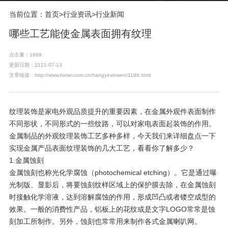
当前位置：
首页
>
行业资讯
>
行业新闻
哪些工艺能使金属表面拥有纹理
点击量：1688
更新日期：2121-07-13
文章链接：http://www.himei.com.cn/hangyexinwen/1186.html
纹理装饰是家电外观品质提升的重要因素，在金属外观件表面制作
不同形状，不同形式的一些纹路，可以对家电表面起装饰的作用。
金属制品的外观纹理装饰工艺多种多样，今天我们来详细盘点一下
实现金属产品表面纹理装饰的几大工艺，看看你了解多少？
1.金属蚀刻
金属蚀刻也称光化学腐蚀（photochemical etching）。它是通过曝
光制版、显影后，将要蚀刻纹样区域上的保护膜去除，在金属蚀刻
时接触化学溶液，达到溶解腐蚀的作用，形成凹凸或者镂空成型的
效果。一般的消费性产品，铝板上的花纹或是文字LOGO常常是蚀
刻加工所制作。另外，蚀刻也常常用来制作各式金属喇叭网。