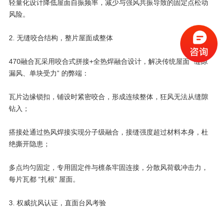
轻量化设计降低屋面自振频率，减少与强风共振导致的固定点松动
风险。
2. 无缝咬合结构，整片屋面成整体
470融合瓦采用咬合式拼接+全热焊融合设计，解决传统屋面 “缝隙
漏风、单块受力” 的弊端：
瓦片边缘锁扣，铺设时紧密咬合，形成连续整体，狂风无法从缝隙
钻入；
搭接处通过热风焊接实现分子级融合，接缝强度超过材料本身，杜
绝撕开隐患；
多点均匀固定，专用固定件与檩条牢固连接，分散风荷载冲击力，
每片瓦都 “扎根” 屋面。
3. 权威抗风认证，直面台风考验