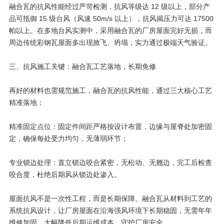
融合瓦的抗风性能经过严苛检测，抗风等级达 12 级以上，部分产
品可抵御 15 级台风（风速 50m/s 以上），抗风揭压力可达 17500
帕以上。在多地台风实测中，采用融合瓦的厂房屋面完好无损，而
周边传统彩钢瓦屋面多出现掀飞、坍塌，实力通过极端天气验证。
三、抗风施工关键：融合瓦工艺落地，长期免修
再好的材料也需规范施工，融合瓦的抗风性能，通过三大核心工艺
精准落地：
精准固定点位：固定件间距严格按设计布置，边缘与屋脊处加密固
定，确保每处受力均匀，无薄弱环节；
专业锁边处理：直立锁边咬合紧密，无松动、无翘边，完工后检查
咬合度，杜绝后期风从锁边处渗入。
屋面抗风不是一次性工程，而是长期保障。融合瓦从材料到工艺的
系统抗风设计，让厂房屋面在沿海强风环境下长期稳固，无需年年
维修加固，大幅降低后期运维成本，守护厂房安全。