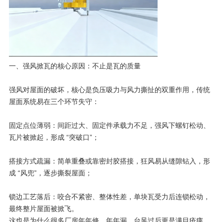
一、强风掀瓦的核心原因：不止是瓦的质量
强风对屋面的破坏，核心是负压吸力与风力撕扯的双重作用，传统
屋面系统易在三个环节失守：
固定点位薄弱：间距过大、固定件承载力不足，强风下螺钉松动、
瓦片被掀起，形成 “突破口”；
搭接方式疏漏：简单重叠或靠密封胶搭接，狂风易从缝隙钻入，形
成 “风兜”，逐步撕裂屋面；
锁边工艺落后：咬合不紧密、整体性差，单块瓦受力后连锁松动，
最终整片屋面被掀飞。
这也是为什么很多厂房年年修、年年漏，台风过后更是满目疮痍