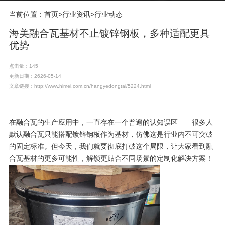
当前位置：
首页
>
行业资讯
>
行业动态
海美融合瓦基材不止镀锌钢板，多种适配更具
优势
点击量：145
更新日期：2626-05-14
文章链接：http://www.himei.com.cn/hangyedongtai/5224.html
在
融合瓦
的生产应用中，一直存在一个普遍的认知误区——很多人
默认融合瓦只能搭配镀锌钢板作为基材，仿佛这是行业内不可突破
的固定标准。但今天，我们就要彻底打破这个局限，让大家看到融
合瓦基材的更多可能性，解锁更贴合不同场景的定制化解决方案！