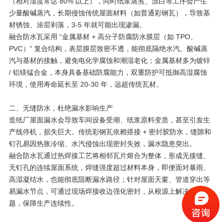
（相对湿度常达 80% 以上），同时纸浆蒸煮、漂白等工序会产生
少量酸碱蒸汽，长期侵蚀传统屋面材料（如普通彩钢瓦），导致基
材锈蚀、涂层剥落，3-5 年就可能出现渗漏。
融合防水瓦采用 “金属基材 + 高分子防腐防水膜层（如 TPO、
PVC）” 复合结构，表层膜层致密不透，能彻底隔绝水汽、酸碱蒸
汽与基材的接触，避免电化学腐蚀和潮湿老化；金属基材多为镀锌
/ 铝镁锰合金，本身具备基础防腐能力，双重防护可抵御高湿腐蚀
环境，使用寿命延长至 20-30 年，远超传统瓦材。
二、无缝防水，杜绝漏水影响生产
造纸厂屋面漏水会导致车间设备受潮、纸浆原料变质，甚至引发生
产线停机，损失巨大。传统彩钢瓦依赖搭接 + 密封胶防水，缝隙和
钉孔易因热胀冷缩、水汽侵蚀出现密封失效，漏水隐患突出。
融合防水瓦通过热焊接工艺将相邻瓦片熔合为整体，形成无接缝、
无钉孔的连续屋面系统，焊缝强度超过材料本身，即便面对暴雨、
高湿凝结水，也能彻底阻断漏水路径；针对屋面天窗、管道穿出等
易漏水节点，可通过现场焊接收边强化密封，从根源上解决渗漏问
题，保障生产连续性。