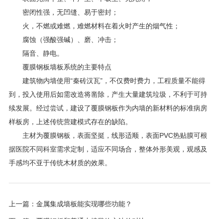
密闭性强，无凹缝、易于密封；
火，不燃或难燃，难燃材料在着火时产生的烟气性；
腐蚀（强酸强碱）、磨、冲击；
隔音、静电。
覆膜钢板墙板系统的主要特点
建筑物内墙使用“秦砖汉瓦”，不仅费时费力，工程质量不能得
到，投入使用后如需改造将凿除，产生大量建筑垃圾，不利于可持
续发展。经过尝试，建设了覆膜钢板作为内墙的新材料的标准病房
样板房，上述传统营建模式存在的缺陷。
主材为覆膜钢板，表面坚挺，线形适顺，表面PVC热贴膜可根
据医院不同科室需求定制，适应不同场合，整体外形美观，观感及
手感均不亚于传统木材质的效果。
上一篇：
金属集成墙板能实现哪些功能？