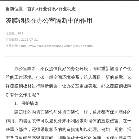
当前位置：
首页
>
行业资讯
>
行业动态
覆膜钢板在办公室隔断中的作用
点击量：927
更新日期：2121-07-31
文章链接：http://www.himei.com.cn/hangyedongtai/2576.html
办公室隔断，不仅提供良好的办公环境，同时重新塑造了个优
雅的工作环境。打破一般空间环境关系，给人耳目一新的感觉。选
择覆膜钢板材进行隔断装饰，让办公室更加美观。那么覆膜钢板隔
断有什么作用呢？
1、保护墙体
建筑物的内墙面装饰与外墙面装饰一样，通常都有保护墙体的
作用。内墙面装饰可以避免外来不利因素对墙体的直接侵害。在一
些重点部位，还须采取相应的构造措施加以处理。例如，厨房、浴
室及卫生问等高湿度房间，须装饰成水性好的饰面，以保护墙身不