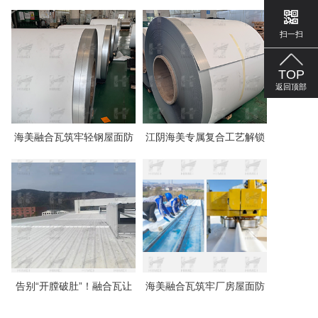
面安全
美 PVC 融合瓦守护建筑安
扫一扫
全
TOP
返回顶部
海美融合瓦筑牢轻钢屋面防
江阴海美专属复合工艺解锁
渗根基
TPO复合彩涂板一体化长效
防护
告别“开膛破肚”！融合瓦让
海美融合瓦筑牢厂房屋面防
钢结构防水检修不再头疼
线，告别屋顶隐形消耗