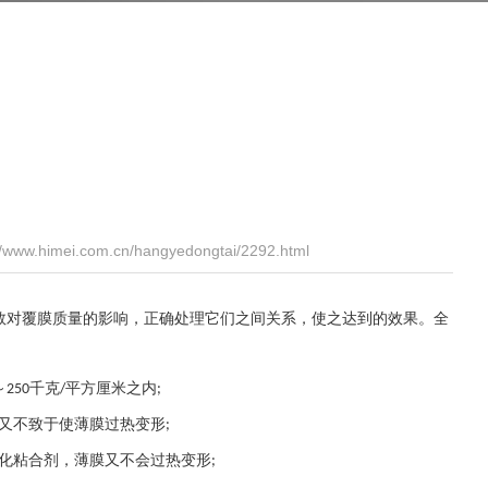
ww.himei.com.cn/hangyedongtai/2292.html
数对覆膜质量的影响，正确处理它们之间关系，使之达到的效果。全
～
千克
平方厘米之内
250
/
;
又不致于使薄膜过热变形
;
化粘合剂，薄膜又不会过热变形
;