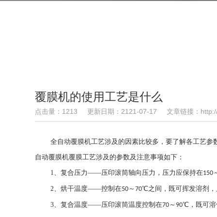
覆膜机的使用工艺是什么
点击量：1213
更新日期：2121-07-17
文章链接：http://w
全自动覆膜机工艺涉及的因素比较多，要了解各工艺参
自动覆膜机覆膜工艺涉及的参数及注意事项如下：
1、复合压力——压印滚筒轴向压力，压力应保持在
150
2、烘干温度——控制在
～
℃之间，既可挥发溶剂，
50
70
3、复合温度——压印滚筒温度控制在
～
℃，既可溶
70
90