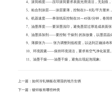
4、滚筒精度——压印滚筒要求表面光滑清洁，无划痕
5、粘合剂涂层——涂层要薄，控制在
～
克
平方厘米
3
8
/
6、机器速度——单张纸应控制在
～
张
分钟，卷筒
35
45
/
7、油墨厚度——要深墨浅印，避免墨层过厚造成表面
8、油墨添加剂——要控制 干燥剂 的加放量，以墨层
9、薄膜张力—— 张力调整到低程度，以达到正确涂布
10、环境因素——保持环境清洁，要求有空气净化装置
11、油墨干燥——油墨干燥，避免出现起泡现象
;
上一篇：
如何冷轧钢板在潮湿的地方生锈
下一篇：
镀锌板有哪些种类