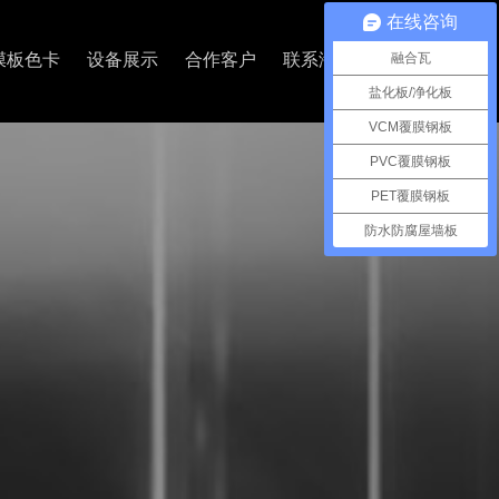
在线咨询
融合瓦
膜板色卡
设备展示
合作客户
联系海美
盐化板/净化板
VCM覆膜钢板
PVC覆膜钢板
PET覆膜钢板
防水防腐屋墙板