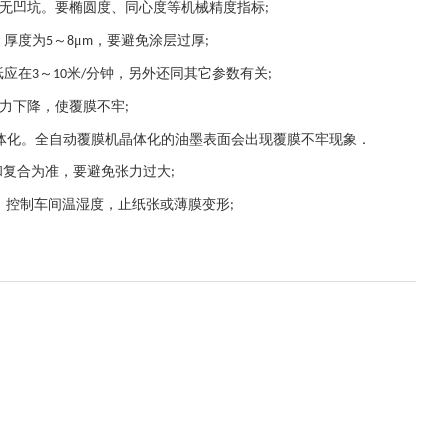
，无凹坑。要椭圆度、同心度等机械精度指标
;
，厚度为
～
μ
，要避免涂层过厚
5
8
m
;
纸应在
～
米
分钟，另外还同其它参数有关
3
10
/
;
张力下降，使覆膜不牢
;
晶体化。全自动覆膜机晶体化的油墨表面会出现覆膜不牢现象．
和复合为准，要避免张力过大
;
。控制车间温湿度，止纸张或薄膜变形
;